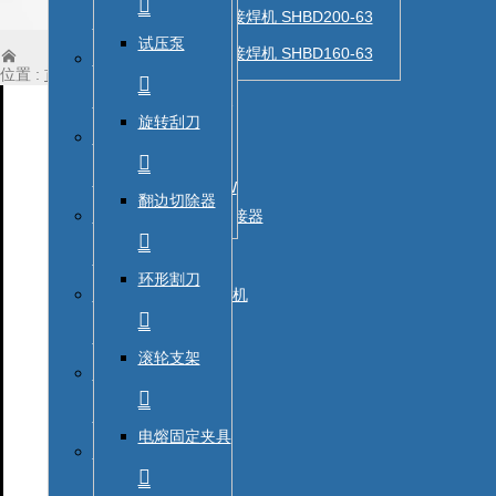

热熔对接焊机 SHBD200-63

BDDR-315V
试压泵
热熔对接焊机 SHBD160-63

手动热熔对接焊机

位置 :
首页
-
产品展示
-
辅助工具
-
管件
-
其他管件


BDDR-5000V
旋转刮刀
全自动电熔焊机



BDDR-8000W
翻边切除器
承插焊机塑料管材熔接器

焊机


接焊机
环形割刀
大型室内多角度焊接机
焊机


机
滚轮支架
多角度切割锯

熔接器

电熔固定夹具
焊接机
辅助工具

锯
