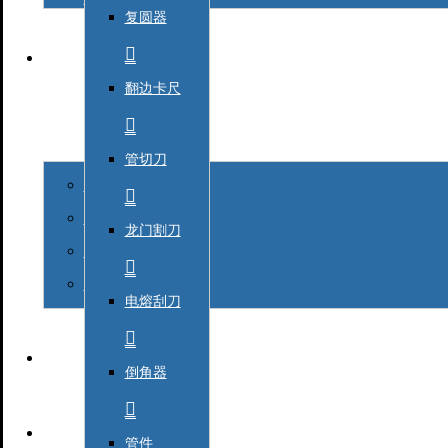
复圆器

翻边卡尺


管切刀
公司实景

荣誉资质
龙门割刀
企业文化

组织机构
电熔刮刀
槐荫区西
二期13

倒角器
槐荫区新

管件