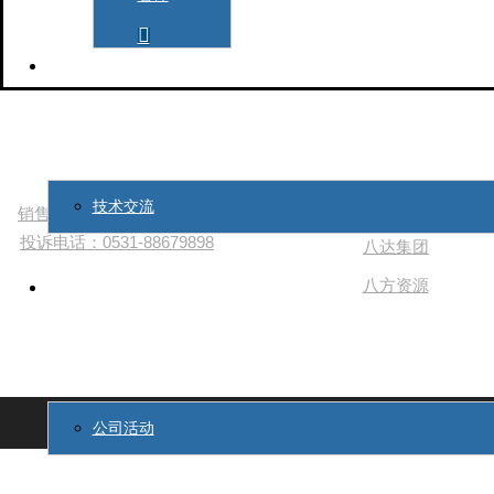


联系我们
友情链接
技术交流
八达店铺
销售热线：18653123276
投诉电话：0531-88679898
八达集团
八方资源

公司活动